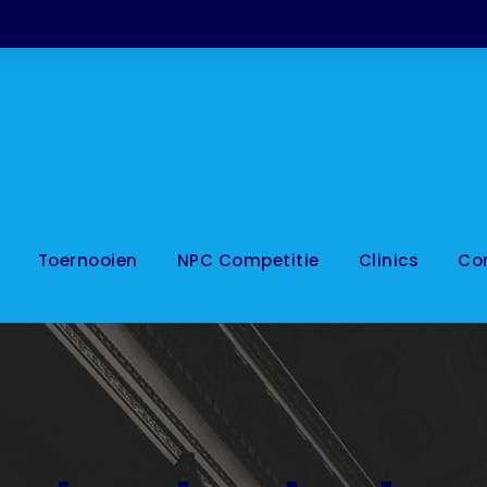
Toernooien
NPC Competitie
Clinics
Co