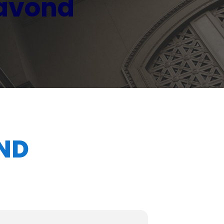
gavond
ND