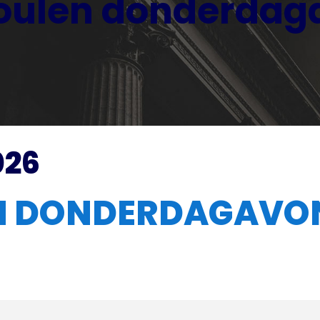
boulen donderda
026
EN DONDERDAGAVO