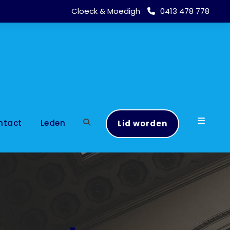
Cloeck & Moedigh
0413 478 778
ntact
Leden
Lid worden