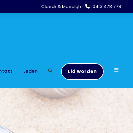
Cloeck & Moedigh
0413 478 778
ntact
Leden
Lid worden