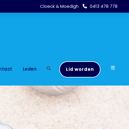
Cloeck & Moedigh
0413 478 778
ntact
Leden
Lid worden